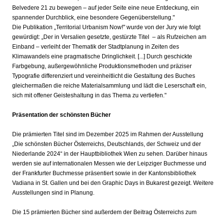
Belvedere 21 zu bewegen – auf jeder Seite eine neue Entdeckung, ein
spannender Durchblick, eine besondere Gegenüberstellung."
Die Publikation „Territorial Urbanism Now!" wurde von der Jury wie folgt
gewürdigt:
„Der in Versalien gesetzte, gestürzte Titel – als Rufzeichen am
Einband – verleiht der Thematik der Stadtplanung in Zeiten des
Klimawandels eine pragmatische Dringlichkeit. [...] Durch geschickte
Farbgebung, außergewöhnliche Produktionsmethoden und präziser
Typografie differenziert und vereinheitlicht die Gestaltung des Buches
gleichermaßen die reiche Materialsammlung und lädt die Leserschaft ein,
sich mit offener Geisteshaltung in das Thema zu vertiefen."
Präsentation der schönsten Bücher
Die prämierten Titel sind im Dezember 2025 im Rahmen der Ausstellung
„Die schönsten Bücher Österreichs, Deutschlands, der Schweiz und der
Niederlande 2024“ in der Hauptbibliothek Wien zu sehen. Darüber hinaus
werden sie auf internationalen Messen wie der Leipziger Buchmesse und
der Frankfurter Buchmesse präsentiert sowie in der Kantonsbibliothek
Vadiana in St. Gallen und bei den Graphic Days in Bukarest gezeigt. Weitere
Ausstellungen sind in Planung.
Die 15 prämierten Bücher sind außerdem der Beitrag Österreichs zum