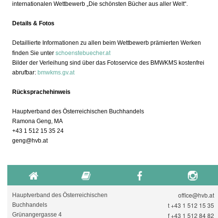
internationalen Wettbewerb „Die schönsten Bücher aus aller Welt“.
Details & Fotos
Detaillierte Informationen zu allen beim Wettbewerb prämierten Werken
schoenstebuecher.at
finden Sie unter
Bilder der Verleihung sind über das Fotoservice des BMWKMS kostenfrei
abrufbar:
bmwkms.gv.at
Rücksprachehinweis
Hauptverband des Österreichischen Buchhandels
Ramona Geng, MA
+43 1 512 15 35 24
geng@hvb.at
office@hvb.at
Hauptverband des Österreichischen
+43 1 512 15 35
Buchhandels
t
Grünangergasse 4
+43 1 512 84 82
f