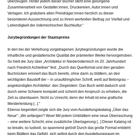
überzeugen. Hinter jedem dieser Bücher steht eine gelungene
Zusammenarbeit von Gestalter:innen, Druckereien, Autor:innen und
Verlagen. Ich gratuliere allen Preisträger:innen herzlich zu dieser
besonderen Auszeichnung und zu ihrem wertvollen Beitrag zur Vielfalt und
Lebendigkeit der österreichischen Buchkultur.“
Jurybegründungen der Staatspreise
In den bei der Verleihung vorgetragenen Jurybegründungen wurde die
inhaltliche und gestalterische Qualität der prämierten Werke hervorgehoben.
So hielt die Jury über „Architektur in Niederösterreich im 20. Jahrhundert
nach Friedrich Achleitner" fest: „Durch das Querformat und den geraden
Buchrücken erinnert das Buch bereits, ohne darin zu blättern, an den
wichtigsten Baustoff der – in unaufdringlicher Schrift, weiß auf Betongrau –
angekündigten Architektur: den Ziegelstein. Das Buch wirkt dadurch und
durch seine Schwere kompakt und scheint den Anspruch zu erheben, die
Zeit zu überdauern. Nicht zu Unrecht, denn der Inhalt ist eine grafische
Meisterleistung [...]."
Ebenso begeistert zeigte sich die Jury vom Ausstellungskatalog „Über das
Neue“: „Wo anfangen? Wow! Mit jedem Umblättern eine neue Überraschung
– eine weitere Schicht, eine zusätzliche Überlagerung [...] Dieser Katalog ist
so kreativ, so lustvoll, so spannend gelöst! Durch das große Format entsteht
beim Blättern das Gefühl, sich selbst durch den Ausstellungsraum im