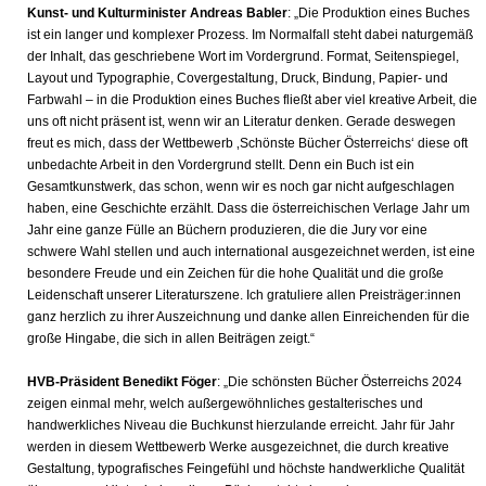
Kunst- und Kulturminister Andreas Babler
: „Die Produktion eines Buches
ist ein langer und komplexer Prozess. Im Normalfall steht dabei naturgemäß
der Inhalt, das geschriebene Wort im Vordergrund. Format, Seitenspiegel,
Layout und Typographie, Covergestaltung, Druck, Bindung, Papier- und
Farbwahl – in die Produktion eines Buches fließt aber viel kreative Arbeit, die
uns oft nicht präsent ist, wenn wir an Literatur denken. Gerade deswegen
freut es mich, dass der Wettbewerb ‚Schönste Bücher Österreichs‘ diese oft
unbedachte Arbeit in den Vordergrund stellt. Denn ein Buch ist ein
Gesamtkunstwerk, das schon, wenn wir es noch gar nicht aufgeschlagen
haben, eine Geschichte erzählt. Dass die österreichischen Verlage Jahr um
Jahr eine ganze Fülle an Büchern produzieren, die die Jury vor eine
schwere Wahl stellen und auch international ausgezeichnet werden, ist eine
besondere Freude und ein Zeichen für die hohe Qualität und die große
Leidenschaft unserer Literaturszene. Ich gratuliere allen Preisträger:innen
ganz herzlich zu ihrer Auszeichnung und danke allen Einreichenden für die
große Hingabe, die sich in allen Beiträgen zeigt.“
HVB-Präsident Benedikt Föger
: „Die schönsten Bücher Österreichs 2024
zeigen einmal mehr, welch außergewöhnliches gestalterisches und
handwerkliches Niveau die Buchkunst hierzulande erreicht. Jahr für Jahr
werden in diesem Wettbewerb Werke ausgezeichnet, die durch kreative
Gestaltung, typografisches Feingefühl und höchste handwerkliche Qualität