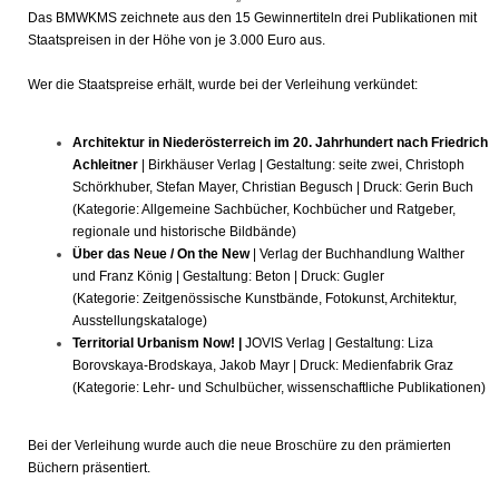
Das BMWKMS zeichnete aus den 15 Gewinnertiteln drei Publikationen mit
Staatspreisen in der Höhe von je 3.000 Euro aus.
Wer die Staatspreise erhält, wurde bei der Verleihung verkündet:
Architektur in Niederösterreich im 20. Jahrhundert nach Friedrich
Achleitner
| Birkhäuser Verlag | Gestaltung: seite zwei, Christoph
Schörkhuber, Stefan Mayer, Christian Begusch | Druck: Gerin Buch
(Kategorie: Allgemeine Sachbücher, Kochbücher und Ratgeber,
regionale und historische Bildbände)
Über das Neue / On the New
|
Verlag der Buchhandlung Walther
und Franz König | Gestaltung: Beton | Druck: Gugler
(Kategorie: Zeitgenössische Kunstbände, Fotokunst, Architektur,
Ausstellungskataloge)
Territorial Urbanism Now! |
JOVIS Verlag | Gestaltung: Liza
Borovskaya-Brodskaya, Jakob Mayr | Druck: Medienfabrik Graz
(Kategorie: Lehr- und Schulbücher, wissenschaftliche Publikationen)
Bei der Verleihung wurde auch die neue Broschüre zu den prämierten
Büchern präsentiert.