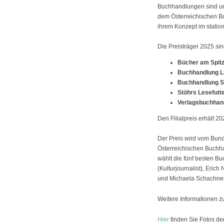
Buchhandlungen sind unve
dem Österreichischen B
ihrem Konzept im stati
Die Preisträger 2025 sin
Bücher am Spitz
Buchhandlung Li
Buchhandlung S
Stöhrs Lesefutte
Verlagsbuchhand
Den Filialpreis erhält 
Der Preis wird vom Bun
Österreichischen Buchh
wählt die fünf besten Bu
(Kulturjournalist), Eric
und Michaela Schachner 
Weitere Informationen 
Hier
finden Sie Fotos de