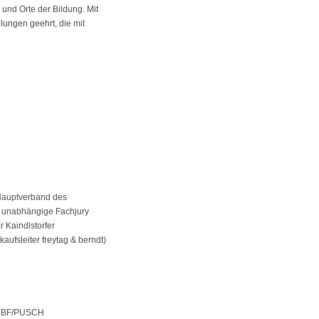
und Orte der Bildung. Mit
ungen geehrt, die mit
Hauptverband des
e unabhängige Fachjury
r Kaindlstorfer
aufsleiter freytag & berndt)
MS/HBF/PUSCH