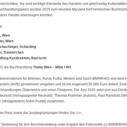
rzichtbar. Sie sind wichtige Elemente des Handels und gleichzeitig Kulturstätten 
uchhandlungspreis wurden 2025 zum neunten Mal jene fünf heimischen Buchhandl
onären Handel überzeugen konnten.
d:
, Wien
st, Wien
chachinger, Schärding
r, Traiskirchen
lung Kurdirektion, Bad Ischl
2025 die Buchhandlung
Thalia Wien – Mitte / W3
.
desministerium für Wohnen, Kunst, Kultur, Medien und Sport (BMWKMS) und dem 
andels (HVB) gemeinsam vergeben und ist mit insgesamt 50.000 Euro dotiert. Ein
chhandlungen Österreichs und einen Filialpreis. Die Jury 2025 setzt sich aus Günte
h Neuhold (Verlagsagentur Neuhold), Theresa Prammer (Autorin), Paul Ranefeld (Verk
(Verlagsleiterin Anton Pustet) zusammen.
hier
zum Preis sowie die Jurybegründungen finden Sie
.
r Verleihung für Ihre Berichterstattung unter Angabe des Fotocredits (c) BMWK