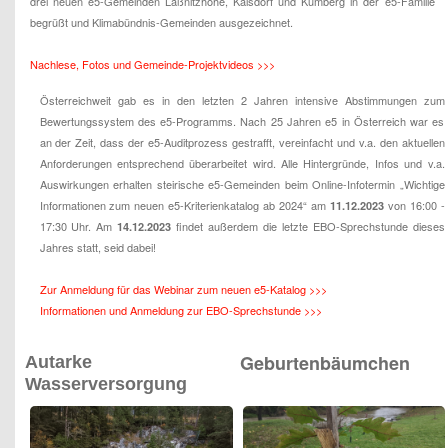
drei neuen e5-Gemeinden Laßnitzhöhe, Kalsdorf und Kumberg in der e5-Familie
begrüßt und Klimabündnis-Gemeinden ausgezeichnet.
Nachlese, Fotos und Gemeinde-Projektvideos >>>
Österreichweit gab es in den letzten 2 Jahren intensive Abstimmungen zum
Bewertungssystem des e5-Programms. Nach 25 Jahren e5 in Österreich war es
an der Zeit, dass der e5-Auditprozess gestrafft, vereinfacht und v.a. den aktuellen
Anforderungen entsprechend überarbeitet wird. Alle Hintergründe, Infos und v.a.
Auswirkungen erhalten steirische e5-Gemeinden beim Online-Infotermin „Wichtige
Informationen zum neuen e5-Kriterienkatalog ab 2024“
am
von 16:00 -
11.12.2023
17:30 Uhr. Am
findet außerdem die letzte EBO-Sprechstunde dieses
14.12.2023
Jahres statt, seid dabei!
Zur Anmeldung für das Webinar zum neuen e5-Katalog >>>
Informationen und Anmeldung zur EBO-Sprechstunde >>>
Geburtenbäumchen
Autarke
Wasserversorgung