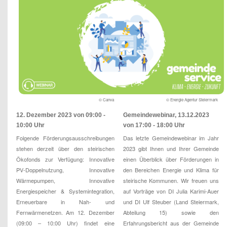
© Canva
© Energie Agentur Steiermark
12. Dezember 2023 von 09:00 -
Gemeindewebinar, 13.12.2023
10:00 Uhr
von 17:00 - 18:00 Uhr
Folgende Förderungsausschreibungen
Das letzte Gemeindewebinar im Jahr
stehen derzeit über den steirischen
2023 gibt Ihnen und Ihrer Gemeinde
Ökofonds zur Verfügung: Innovative
einen Überblick über Förderungen in
PV-Doppelnutzung, Innovative
den Bereichen Energie und Klima für
Wärmepumpen, Innovative
steirische Kommunen. Wir freuen uns
Energiespeicher & Systemintegration,
auf Vorträge von DI Julia Karimi-Auer
Erneuerbare in Nah- und
und DI Ulf Steuber (Land Steiermark,
Fernwärmenetzen. Am 12. Dezember
Abteilung 15) sowie den
(09:00 – 10:00 Uhr) findet eine
Erfahrungsbericht aus der Gemeinde