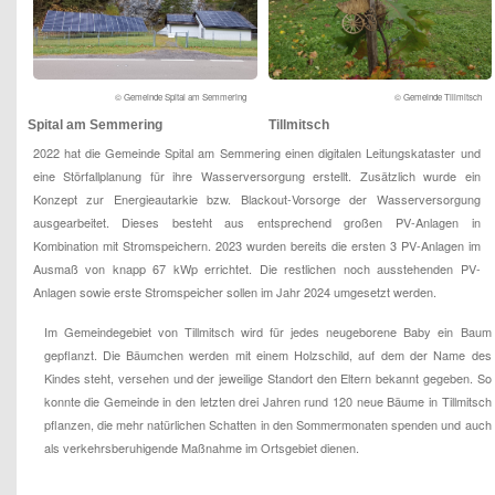
© Gemeinde Spital am Semmering
© Gemeinde Tillmitsch
Spital am Semmering
Tillmitsch
2022 hat die Gemeinde Spital am Semmering einen digitalen Leitungskataster und
eine Störfallplanung für ihre Wasserversorgung erstellt. Zusätzlich wurde ein
Konzept zur Energieautarkie bzw. Blackout-Vorsorge der Wasserversorgung
ausgearbeitet. Dieses besteht aus entsprechend großen PV-Anlagen in
Kombination mit Stromspeichern. 2023 wurden bereits die ersten 3 PV-Anlagen im
Ausmaß von knapp 67 kWp errichtet. Die restlichen noch ausstehenden PV-
Anlagen sowie erste Stromspeicher sollen im Jahr 2024 umgesetzt werden.
Im Gemeindegebiet von Tillmitsch wird für jedes neugeborene Baby ein Baum
gepflanzt. Die Bäumchen werden mit einem Holzschild, auf dem der Name des
Kindes steht, versehen und der jeweilige Standort den Eltern bekannt gegeben. So
konnte die Gemeinde in den letzten drei Jahren rund 120 neue Bäume in Tillmitsch
pflanzen, die mehr natürlichen Schatten in den Sommermonaten spenden und auch
als verkehrsberuhigende Maßnahme im Ortsgebiet dienen.