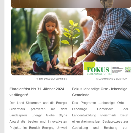
© Energie Agnetur Steiermark
© Landentwicklung Steiermark
Einreichfrist bis 31. Jänner 2024
Fokus lebendige Orte - lebendige
verlängert!
Gemeinde
Des Land Steiermark und die Energie
Das Programm „Lebendige Orte –
Steiermark prämieren mit dem
Lebendige Gemeinde“ der
Landespreis Energy Globe Styria
Landentwicklung Steiermark bietet
Award die besten und innovativsten
einen dreimonatigen Basisprozess zur
Projekte im Bereich Energie, Umwelt
Gestaltung und Belebung von