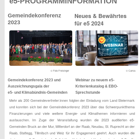
e5-PROGRAMMINFORMATION
Neues & Bewährtes
Gemeindekonferenz
2023
für e5 2024
© Foto Freisinger
© Canva
Gemeindekonferenz 2023 und
Webinar zu neuem e5-
Auszeichnungsgala der
Kriterienkatalog & EBO-
e5- und Klimabündnis-Gemeinden
Sprechstunde
Mehr als 200 Gemeindevertreter:innen folgten der Einladung vom Land Steiermark
und konnten sich bei der Gemeindekonferenz 2023 über das Schwerpunktthema
Finanzierungen und viele weitere Energie- und Klimathemen informieren und
austauschen. Im Zuge der Veranstaltung wurden die 2023 auditierten e5-
Gemeinden Bruck an der Mur, Mitterdorf an der Raab, Neudau, St. Ruprecht an der
Raab, Stattegg, Tillmitsch und Weiz für ihr Engagement geehrt. Auch wurden die