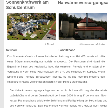
Nahwärmeversorgungsa
Sonnenkraftwerk am
Schulzentrum
© Trimmel
© Marktgemeinde Laßnitzhöhe
Neudau
Laßnitzhöhe
Das Sonnenkraftwerk mit einer installierten Leistung von 390 kWp wurde mit Hilfe
eines Bürger:innenbeteiligungsmodells umgesetzt. Die Personen sind damit die
Eigentümer:innen des Kraftwerks bzw. der einzelnen Paneele und erhalten eine
Vergütung in Form eines Fixzinssatzes von 3 % des eingesetzten Kapitals. Wenn
jemand seine Paneele zurückgeben möchte, so ist das jederzeit möglich; das
eingesetzte Kapital wird ungeschmälert in voller Höhe zurückbezahlt.
Die Nahwärmeversorgungsanlage wurde durch die Unterstützung der Gemeinde
Laßnitzhöhe und deren Gemeindebürger:innen 2006 in Angriff genommen. Nach
kurzer Planungsphase erfolgte die Errichtung und Fertigstellung der Heizanlage und
des Fernwärmenetzes. Das bestehende Fernwärmenetz wird derzeit noch weiter