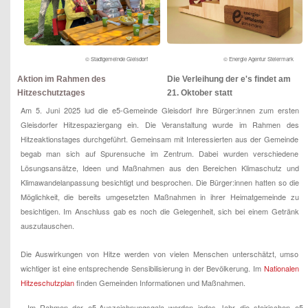
© Stadtgemeinde Gleisdorf
© Energie Agentur Steiermark
Aktion im Rahmen des
Die Verleihung der e's findet am
Hitzeschutztages
21. Oktober statt
Am 5. Juni 2025 lud die e5-Gemeinde Gleisdorf ihre Bürger:innen zum ersten
Gleisdorfer Hitzespaziergang ein. Die Veranstaltung wurde im Rahmen des
Hitzeaktionstages durchgeführt. Gemeinsam mit Interessierten aus der Gemeinde
begab man sich auf Spurensuche im Zentrum. Dabei wurden verschiedene
Lösungsansätze, Ideen und Maßnahmen aus den Bereichen Klimaschutz und
Klimawandelanpassung besichtigt und besprochen. Die Bürger:innen hatten so die
Möglichkeit, die bereits umgesetzten Maßnahmen in ihrer Heimatgemeinde zu
besichtigen. Im Anschluss gab es noch die Gelegenheit, sich bei einem Getränk
auszutauschen.
Die Auswirkungen von Hitze werden von vielen Menschen unterschätzt, umso
wichtiger ist eine entsprechende Sensibilisierung in der Bevölkerung. Im
Nationalen
Hitzeschutzplan
finden Gemeinden Informationen und Maßnahmen.
Im Rahmen der e5-Auszeichnungsgala werden jedes Jahr die steirischen e5-