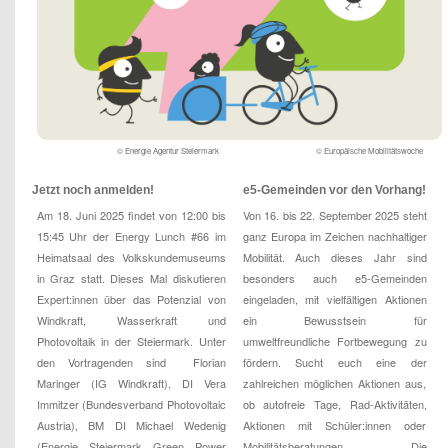
© Energie Agentur Steiermark
© Europäische Mobilitätswoche
Jetzt noch anmelden!
e5-Gemeinden vor den Vorhang!
Am 18. Juni 2025 findet von 12:00 bis
Von 16. bis 22. September 2025 steht
15:45 Uhr der Energy Lunch #66 im
ganz Europa im Zeichen nachhaltiger
Heimatsaal des Volkskundemuseums
Mobilität. Auch dieses Jahr sind
in Graz statt. Dieses Mal diskutieren
besonders auch e5-Gemeinden
Expert:innen über das Potenzial von
eingeladen, mit vielfältigen Aktionen
Windkraft, Wasserkraft und
ein Bewusstsein für
Photovoltaik in der Steiermark. Unter
umweltfreundliche Fortbewegung zu
den Vortragenden sind Florian
fördern. Sucht euch eine der
Maringer (IG Windkraft), DI Vera
zahlreichen möglichen Aktionen aus,
Immitzer (Bundesverband Photovoltaic
ob autofreie Tage, Rad-Aktivitäten,
Austria), BM DI Michael Wedenig
Aktionen mit Schüler:innen oder
(Energie Steiermark Green Power
Mobilitätsberatungen. Die