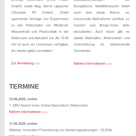
GmbH) sowie Mag. Bernd Lippacher
Europäische Mobilitätswoche bietet
(Ökosolar PV GmbH). Erlebt
auch eine ideale Bühne, um
spannende Vorträge von Expert:innen
kommunale Maßnahmen sichtbar zu
zu den Potenzialen von Windkraft,
machen und Bürger:innen aktiv
Wasserkraft und Photovoltaik in der
einzubinden. Auch heuer gibt es
Steiermark und diskutiert mit. Ab 13:00
wieder Materialien, Aktionsideen und
Uhr ist auch ein Livestream verfügbar.
Unterstützung für teilnehmende
Am besten gleich anmelden!
Gemeinden.
Zur Anmeldung >>>
Nähere Informationen >>>
TERMINE
13.06.2025, online
1. EBO-Nutzer:innen Online-Stammtisch (Steiermark)
Nähere Informationen >>>
17.06.2025, online
Webinar: Innovative Finanzierung von Sanierungsplanungen – ELENA