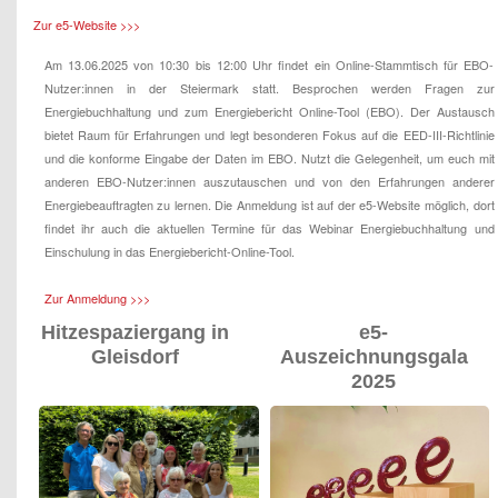
Zur e5-Website >>>
Am 13.06.2025 von 10:30 bis 12:00 Uhr findet ein Online-Stammtisch für EBO-
Nutzer:innen in der Steiermark statt. Besprochen werden Fragen zur
Energiebuchhaltung und zum Energiebericht Online-Tool (EBO). Der Austausch
bietet Raum für Erfahrungen und legt besonderen Fokus auf die EED-III-Richtlinie
und die konforme Eingabe der Daten im EBO. Nutzt die Gelegenheit, um euch mit
anderen EBO-Nutzer:innen auszutauschen und von den Erfahrungen anderer
Energiebeauftragten zu lernen. Die Anmeldung ist auf der e5-Website möglich, dort
findet ihr auch die aktuellen Termine für das Webinar Energiebuchhaltung und
Einschulung in das Energiebericht-Online-Tool.
Zur Anmeldung >>>
Hitzespaziergang in
e5-
Gleisdorf
Auszeichnungsgala
2025