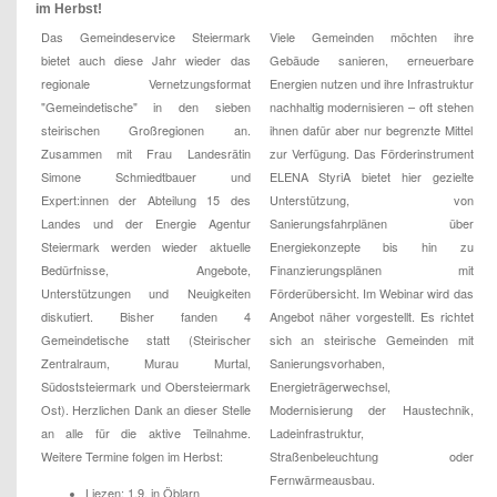
im Herbst!
Das Gemeindeservice Steiermark
Viele Gemeinden möchten ihre
bietet auch diese Jahr wieder das
Gebäude sanieren, erneuerbare
regionale Vernetzungsformat
Energien nutzen und ihre Infrastruktur
"Gemeindetische" in den sieben
nachhaltig modernisieren – oft stehen
steirischen Großregionen an.
ihnen dafür aber nur begrenzte Mittel
Zusammen mit Frau Landesrätin
zur Verfügung. Das Förderinstrument
Simone Schmiedtbauer und
ELENA StyriA bietet hier gezielte
Expert:innen der Abteilung 15 des
Unterstützung, von
Landes und der Energie Agentur
Sanierungsfahrplänen über
Steiermark werden wieder aktuelle
Energiekonzepte bis hin zu
Bedürfnisse, Angebote,
Finanzierungsplänen mit
Unterstützungen und Neuigkeiten
Förderübersicht. Im Webinar wird das
diskutiert. Bisher fanden 4
Angebot näher vorgestellt. Es richtet
Gemeindetische statt (Steirischer
sich an steirische Gemeinden mit
Zentralraum, Murau Murtal,
Sanierungsvorhaben,
Südoststeiermark und Obersteiermark
Energieträgerwechsel,
Ost). Herzlichen Dank an dieser Stelle
Modernisierung der Haustechnik,
an alle für die aktive Teilnahme.
Ladeinfrastruktur,
Weitere Termine folgen im Herbst:
Straßenbeleuchtung oder
Fernwärmeausbau.
Liezen: 1.9. in Öblarn