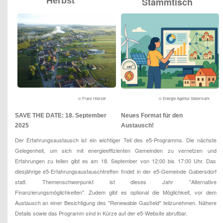
Herbst
Stammtisch
© Franz Hierzer
© Energie Agentur Steiermark
SAVE THE DATE: 18. September
Neues Format für den
2025
Austausch!
Der Erfahrungsaustausch ist ein wichtiger Teil des e5-Programms. Die nächste
Gelegenheit, um sich mit energieeffizienten Gemeinden zu vernetzen und
Erfahrungen zu teilen gibt es am 18. September von 12:00 bis 17:00 Uhr. Das
diesjährige e5-Erfahrungsaustauschtreffen findet in der e5-Gemeinde Gabersdorf
statt. Themenschwerpunkt ist dieses Jahr "Alternative
Finanzierungsmöglichkeiten". Zudem gibt es optional die Möglichkeit, vor dem
Austausch an einer Besichtigung des "Renewable Gasfield" teilzunehmen. Nähere
Details sowie das Programm sind in Kürze auf der e5-Website abrufbar.