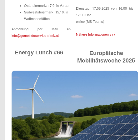
Oststeiermark: 17.9. in Vorau
Dienstag, 17.06.2025 von 16:00 bis
Südweststeiermark: 15.10. in
17:00 Uhr,
Wettmannstätten
online (MS Teams)
Anmeldung per Mail an
Nähere Informationen >>>
info@gemeindeservice-stmk.at
äische
Energy Lunch #66
Europ
Mobilitätswoche 2025